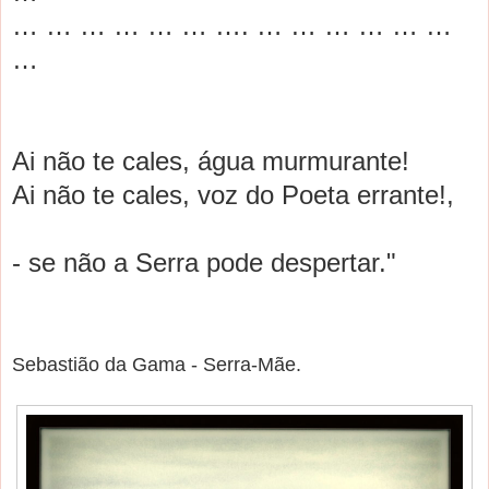
… … … … … … …. … … … … … …
…
A
i não te c
a
les, águ
a
murmur
a
nte!
A
i não te c
a
les, voz do Poet
a
err
a
nte!,
- se não
a
Serr
a
pode despert
a
r."
Sebastião da Gama - Serra-Mãe.