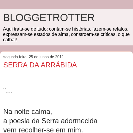
BLOGGETROTTER
Aqui trata-se de tudo: contam-se histórias, fazem-se relatos,
expressam-se estados de alma, constroem-se críticas, o que
calhar!
segunda-feira, 25 de junho de 2012
SERRA DA ARRÁBIDA
"...
N
a
noite c
a
lm
a
,
a
poesi
a
d
a
Serr
a
a
dormecid
a
vem recolher-se em mim.