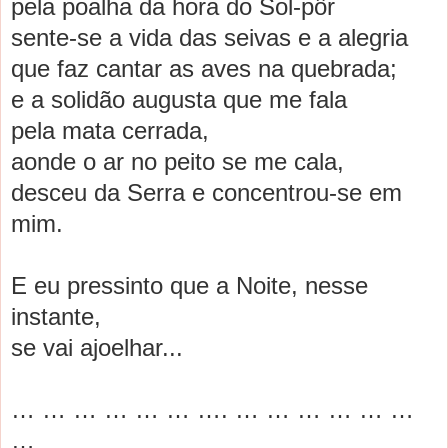
pel
a
po
a
lh
a
d
a
hor
a
do Sol-pôr
sente-se
a
vid
a
d
a
s seiv
a
s e
a
a
legri
a
que f
a
z c
a
nt
a
r
a
s
a
ves n
a
quebr
a
d
a
;
e
a
solidão
a
ugust
a
que me f
a
l
a
pel
a
m
a
t
a
cerr
a
d
a
,
a
onde o
a
r no peito se me c
a
l
a
,
desceu d
a
Serr
a
e concentrou-se em
mim.
E eu pressinto que
a
Noite, nesse
inst
a
nte,
se v
a
i
a
joelh
a
r...
… … … … … … …. … … … … … …
…