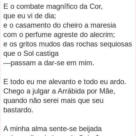
E o comb
a
te m
a
gnífico d
a
Cor,
que eu vi de di
a
;
e o c
a
s
a
mento do cheiro
a
m
a
resi
a
com o perfume
a
greste do
a
lecrim;
e os gritos mudos d
a
s roch
a
s sequios
a
s
que o Sol c
a
stig
a
—p
a
ss
a
m
a
d
a
r-se em mim.
E todo eu me
a
lev
a
nto e todo eu
a
rdo.
Chego
a
julg
a
r
a
A
rrábid
a
por Mãe,
qu
a
ndo não serei m
a
is que seu
b
a
st
a
rdo.
A
minh
a
a
lm
a
sente-se beij
a
d
a