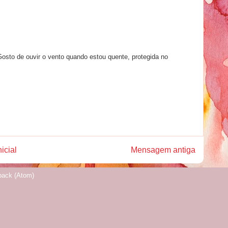
sto de ouvir o vento quando estou quente, protegida no
icial
Mensagem antiga
back (Atom)