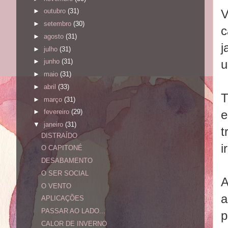
V
►
outubro
(31)
►
setembro
(30)
c
►
agosto
(31)
j
►
julho
(31)
u
►
junho
(31)
►
maio
(31)
►
abril
(33)
►
março
(31)
e
►
fevereiro
(29)
▼
janeiro
(31)
t
DISTRAÍDO
i
O CAPITONÉ
DESABAMENTO
O SER SOCIAL
A
O VENTO
a
APLICAÇÕES
PASSAR AO LADO...
p
CALOR DE INVERNO