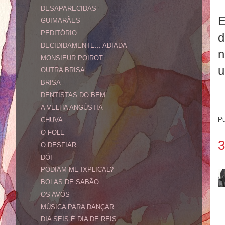
DESAPARECIDAS
E
GUIMARÃES
PEDITÓRIO
d
DECIDIDAMENTE... ADIADA
n
MONSIEUR POIROT
u
OUTRA BRISA
BRISA
DENTISTAS DO BEM
A VELHA ANGÚSTIA
Pu
CHUVA
O FOLE
3
O DESFIAR
DÓI
PODIAM-ME IXPLICAL?
BOLAS DE SABÃO
OS AVÓS
MÚSICA PARA DANÇAR
DIA SEIS É DIA DE REIS