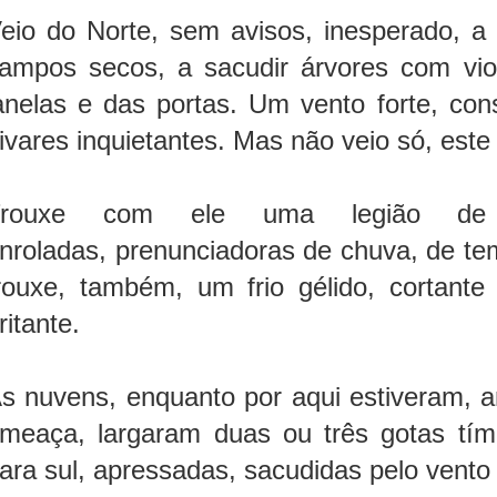
eio do Norte, sem avisos, inesperado, a 
ampos secos, a sacudir árvores com viol
anelas e das portas. Um vento forte, co
ivares inquietantes. Mas não veio só, este
Trouxe com ele uma legião de n
nroladas, prenunciadoras de chuva, de tem
rouxe, também, um frio gélido, cortant
rritante.
s nuvens, enquanto por aqui estiveram, 
meaça, largaram duas ou três gotas tím
ara sul, apressadas, sacudidas pelo vento 