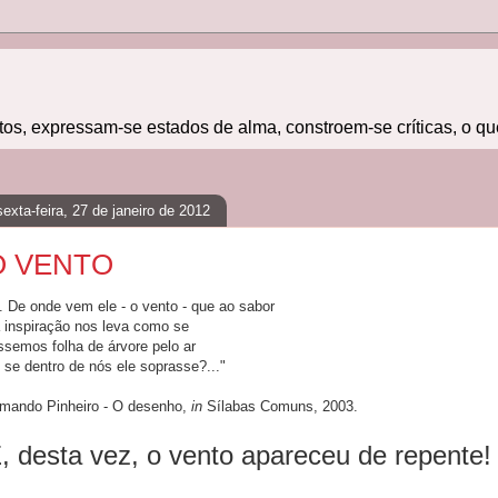
atos, expressam-se estados de alma, constroem-se críticas, o qu
sexta-feira, 27 de janeiro de 2012
O VENTO
.. De onde vem ele - o vento - que ao sabor
 inspiração nos leva como se
ssemos folha de árvore pelo ar
 se dentro de nós ele soprasse?..."
mando Pinheiro - O desenho,
in
Sílabas Comuns, 2003.
, desta vez, o vento apareceu de repente!