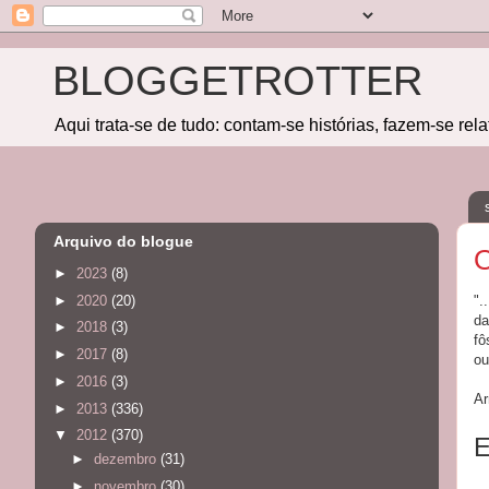
BLOGGETROTTER
Aqui trata-se de tudo: contam-se histórias, fazem-se rel
Arquivo do blogue
►
2023
(8)
►
2020
(20)
".
da
►
2018
(3)
fô
►
2017
(8)
ou
►
2016
(3)
Ar
►
2013
(336)
▼
2012
(370)
E
►
dezembro
(31)
►
novembro
(30)